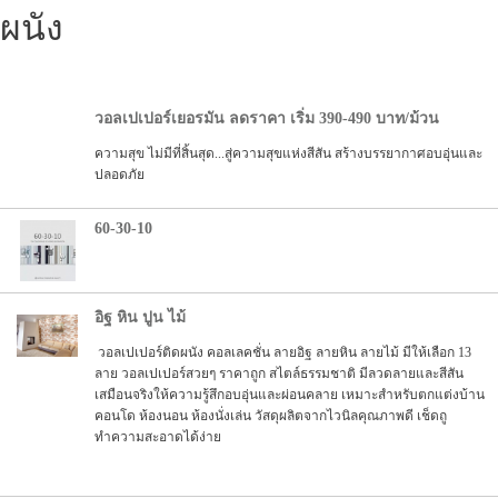
ผนัง
วอลเปเปอร์เยอรมัน ลดราคา เริ่ม 390-490 บาท/ม้วน
ความสุข ไม่มีที่สิ้นสุด...สู่ความสุขแห่งสีสัน สร้างบรรยากาศอบอุ่นและ
ปลอดภัย
60-30-10
อิฐ หิน ปูน ไม้
วอลเปเปอร์ติดผนัง คอลเลคชั่น ลายอิฐ ลายหิน ลายไม้ มีให้เลือก 13
ลาย วอลเปเปอร์สวยๆ ราคาถูก สไตล์ธรรมชาติ มีลวดลายและสีสัน
เสมือนจริงให้ความรู้สึกอบอุ่นและผ่อนคลาย เหมาะสำหรับตกแต่งบ้าน
คอนโด ห้องนอน ห้องนั่งเล่น วัสดุผลิตจากไวนิลคุณภาพดี เช็ดถู
ทำความสะอาดได้ง่าย