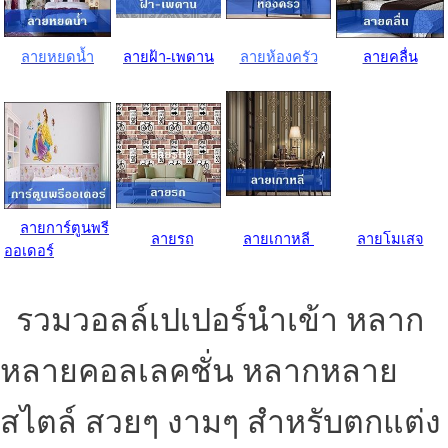
ลายหยดน้ำ
ลายฝ้า-เพดาน
ลายห้องครัว
ลายคลื่น
ลายการ์ตูนพรี
ลายรถ
ลายเกาหลี
ลายโมเสจ
ออเดอร์
รวมวอลล์เปเปอร์นำเข้า หลาก
หลายคอลเลคชั่น หลากหลาย
สไตล์ สวยๆ งามๆ สำหรับตกแต่ง