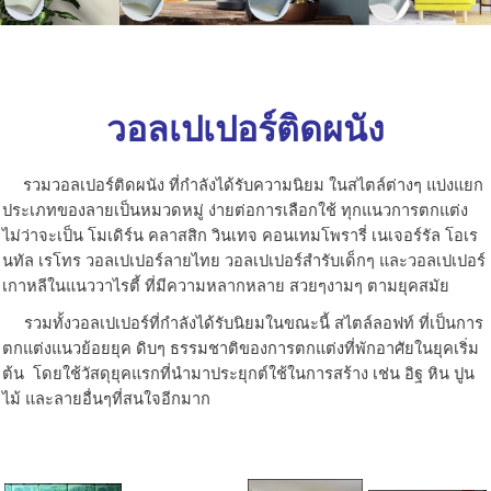
วอลเปเปอร์ติดผนัง
รวมวอลเปอร์ติดผนัง ที่กำลังได้รับความนิยม ในสไตล์ต่างๆ แบ่งแยก
ประเภทของลายเป็นหมวดหมู่ ง่ายต่อการเลือกใช้ ทุกแนวการตกแต่ง
ไม่ว่าจะเป็น โมเดิร์น คลาสสิก วินเทจ คอนเทมโพรารี่ เนเจอร์รัล โอเร
นทัล เรโทร วอลเปเปอร์ลายไทย วอลเปเปอร์สำรับเด็กๆ และวอลเปเปอร์
เกาหลีในแนววาไรตี้ ที่มีความหลากหลาย สวยๆงามๆ ตามยุคสมัย
รวมทั้งวอลเปเปอร์ที่กำลังได้รับนิยมในขณะนี้ สไตล์ลอฟท์ ที่เป็นการ
ตกแต่งแนวย้อยยุค ดิบๆ ธรรมชาติของการตกแต่งที่พักอาศัยในยุคเริ่ม
ต้น โดยใช้วัสดุยุคแรกที่นำมาประยุกต์ใช้ในการสร้าง เช่น อิฐ หิน ปูน
ไม้ และลายอื่นๆที่สนใจอีกมาก