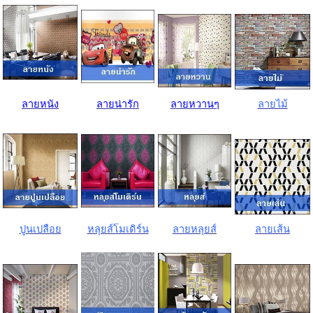
ลายหนัง
ลายน่ารัก
ลายหวานๆ
ลายไม้
ปูนเปลือย
หลุยส์โมเดิร์น
ลายหลุย
ส์
ลายเส้น