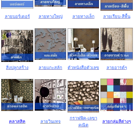
ลายบอร์เดอร์
ลายทางใหญ่
ลายทางเล็ก
ลายเรียบ-สีพื้น
สิ่งปลูกสร้าง
ลายแกะสลัก
ตัวหนังสือตัวเลข
ลายอารต์ๆ
กราฟฟิค-เลขา
คลาสสิ
ค
ลายวินเทจ
ลายกลุ่มสีต่างๆ
คณิต