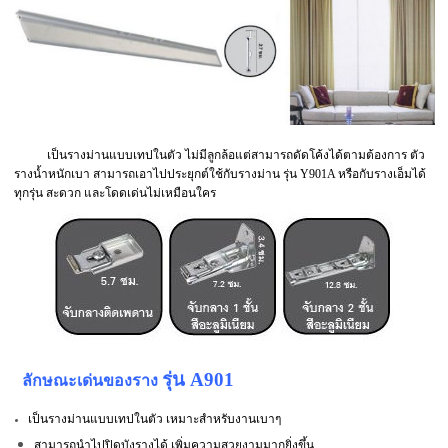
เป็นรางม่านแบบเทปในตัว ไม่มีลูกล้อแต่สามารถดัดโค้งได้ตามต้องการ ตัว
รางน้ำหนักเบา สามารถเอาไปประยุกต์ใช้กับรางม่าน รุ่น Y901A หรือกับรางเอ็มได้
ทุกรุ่น สะดวก และโดดเด่นไม่เหมือนใคร
รุ่น A901
ลักษณะเด่นของราง
เป็นรางม่านแบบเทปในตัว เหมาะสำหรับงานเบาๆ
สามารถนำไปปิดบังรางได้ เพิ่มความสวยงามมากยิ่งขึ้น