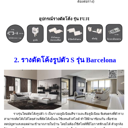
ต้องต่อราง)
อุปกรณ์รางดัดโค้ง รุ่น FUJI
2. รางดัดโค้งรูปตัว S รุ่น Barcelona
รางรุ่นใหม่ดัดโค้งรูปตัว S เป็นรางอลูมิเนียมสีขาวและสีอลูมิเนียม พิเศษตรงที่ตัวราง
สามารถดัดโค้งได้โดยส่วนที่ดัดโค้งนั้นจะใช้แทนตัวสไลด์ ทำให้ผ้ามาซ้อนกัน เพื่อช่วย
ลดปญหาแสงลอดผ่านเข้ามาถภายในบ้าน โดยไม่ต้องใช้สไลด์ที่มีโอกาสหักงอได้ ตัวลูกล้อ