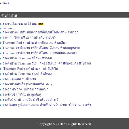
« Back
รางผ้าม่าน
รางรุ่น Bail ขนาด 28 มม.
Patinuim
รางผ้าม่าน-ไททาเนียม-รางเหล็กชุบสีโลหะ-สวย-ราคาถูก
รางม่าน ไททาเนียม รางประดับ รางโชว์
Titamium Rod ราวม่าน หัวเกลียวกลม หัวเกลียว
Titanium ราวผ้าม่าน เหล็ก สีโลหะ หัวกลม หัวดอกกุหลาบ
Titanium ราวผ้าม่าน เหล็ก สีโลหะ ลายหอกและดอกบัว
รางผ้าม่าน Titamium สีโลหะ หัวกลม
รางผ้าม่าน Titamium สีเงิน สีทอง สีเงินรมดำ สีทองรมดำ สีโบราณ
Titamium Rod รางผ้าม่าน รางดำหัวสีเงิน
รางผ้าม่าน Titamium รางดำหัวสีทอง
รางสแตนเลส รางผ้าม่าน
รางผ้าม่านสำเร็จรูป-กาแลคซี่-Galaxy
รางลูกฟูก รางแป๊ปกลม ลายลูกฟูก
รางโทโซ่ รางผ้าม่าน ลูกล้อคู่
รางตัวC รางผ้าม่านจีบ ตัวซี พร้อมอุปกรณ์
รางประดับ รูปแบบ สวยงาม สำหรับม่านจีบ ม่านตาไก่ ม่านกระเช้า
Copyright © 2010 All Rights Reserved.