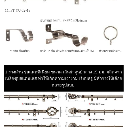
11. PT YU 62-19
อุปกรณ์รางม่าน แพลทินั่ม Platinum
ขาจับ ชั้นเดียว
ขาจับ 2 ชั้น สำหรับม่านทึบและม่านโปร่ง
ห่วงแขวนผ้าม่าน
1.รางม่าน รุ่นแพททิเนียม ขนาด เส้นผ่าศูนย์กลาง 19 มม. ผลิดจาก
เหล็กชุบสแตนเลส ทำให้เกิดความเงางาม เรีบบหรู มีหัวรางให้เลือก
หลายรูปแบบ