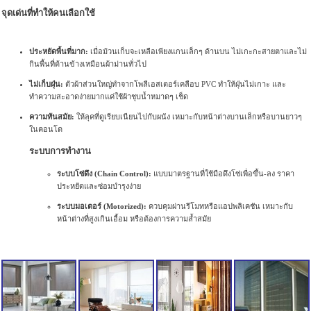
จุดเด่นที่ทำให้คนเลือกใช้
ประหยัดพื้นที่มาก:
เมื่อม้วนเก็บจะเหลือเพียงแกนเล็กๆ ด้านบน ไม่เกะกะสายตาและไม่
กินพื้นที่ด้านข้างเหมือนผ้าม่านทั่วไป
ไม่เก็บฝุ่น:
ตัวผ้าส่วนใหญ่ทำจากโพลีเอสเตอร์เคลือบ PVC ทำให้ฝุ่นไม่เกาะ และ
ทำความสะอาดง่ายมากแค่ใช้ผ้าชุบน้ำหมาดๆ เช็ด
ความทันสมัย:
ให้ลุคที่ดูเรียบเนียนไปกับผนัง เหมาะกับหน้าต่างบานเล็กหรือบานยาวๆ
ในคอนโด
ระบบการทำงาน
ระบบโซ่ดึง (Chain Control):
แบบมาตรฐานที่ใช้มือดึงโซ่เพื่อขึ้น-ลง ราคา
ประหยัดและซ่อมบำรุงง่าย
ระบบมอเตอร์ (Motorized):
ควบคุมผ่านรีโมทหรือแอปพลิเคชัน เหมาะกับ
หน้าต่างที่สูงเกินเอื้อม หรือต้องการความล้ำสมัย