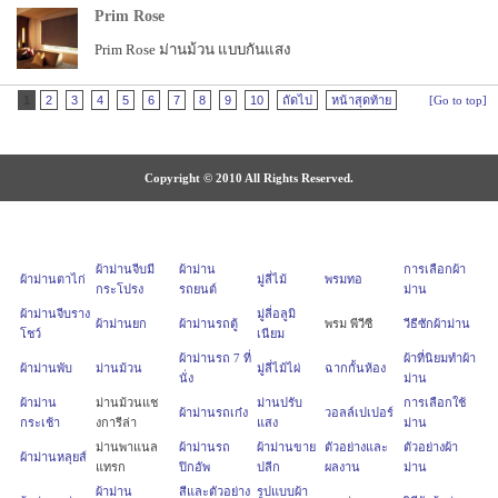
Prim Rose
Prim Rose ม่านม้วน แบบกันแสง
1
2
3
4
5
6
7
8
9
10
ถัดไป
หน้าสุดท้าย
[Go to top]
Copyright © 2010 All Rights Reserved.
ผ้าม่านจีบมี
ผ้าม่าน
การเลือกผ้า
ผ้าม่านตาไก่
มู่ลี่ไม้
พรมทอ
กระโปรง
รถยนต์
ม่าน
ผ้าม่านจีบราง
มู่ลี่อลูมิ
ผ้าม่านยก
ผ้าม่านรถตู้
พรม พีวีซี
วีธีซักผ้าม่าน
โชว์
เนียม
ผ้าม่านรถ 7 ที่
ผ้าที่นิยมทำผ้า
ผ้าม่านพับ
ม่านม้วน
มู่ลี่ไม้ไผ่
ฉากกั้นห้อง
นั่ง
ม่าน
ผ้าม่าน
ม่านม้วนแช
ม่านปรับ
การเลือกใช้
ผ้าม่านรถเก๋ง
วอลล์เปเปอร์
กระเช้า
งการีล่า
แสง
ม่าน
ม่านพาแนล
ผ้าม่านรถ
ผ้าม่านขาย
ตัวอย่างและ
ตัวอย่างผ้า
ผ้าม่านหลุยส์
แทรก
ปิกอัพ
ปลีก
ผลงาน
ม่าน
ผ้าม่าน
สีและตัวอย่าง
รูปแบบผ้า