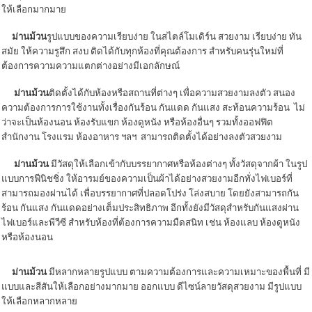
ให้เลือกมากมาย
ม่านม้วน
รูปแบบของความเรียบง่าย ในสไตล์โมเดิร์น สวยงาม เรียบง่าย ทัน
สมัย ให้ความรูสึก สงบ ติดได้กับทุกห้องที่คุณต้องการ สำหรับคนรุ่นใหม่ที่
ต้องการความความแตกต่างอย่างมีเอกลักษณ์
ม่านม้วน
ติดตั้งได้กับห้องหรือสถานที่ต่างๆ เพื่อความสวยงามลงตัว สนอง
ความต้องการการใช้งานทั้งเรื่องกันร้อน กันแดด กันแสง สะท้อนความร้อน ไม่
ว่าจะเป็นห้องนอน ห้องรับแขก ห้องดูหนัง หรือห้องอื่นๆ รวมทั้งออฟฟิต
สำนักงาน โรงแรม ห้องอาหาร ฯลฯ สามารถติดตั้งได้อย่างลงตัวสวยงาม
ม่านม้วน
มีวัสดุให้เลือกเข้ากับบรรยากาศหรือห้องต่างๆ ทั้งวัสดุจากผ้า ในรูป
แบบการฟีนิชชิ่ง ให้อารมย์ของความเป็นผ้าได้อย่างสวยงามอีกทั่งไฟเบอร์ที่
สามารถมองผ่านได้ เพื่อบรรยากาศที่ปลอดโปร่ง โล่งสบาย โดยยังสามารถกัน
ร้อน กันแสง กันแดดอย่างเต็มประสิทธิภาพ อีกทั้งยังมีวัสดุสำหรับกันแสงผ่าน
ไฟเบอร์และพีวีซี สำหรับห้องที่ต้องการความมืดสนิท เช่น ห้องแลบ ห้องดูหนัง
หรือห้องนอน
ม่านม้วน
มีหลากหลายรูปแบบ ตามความต้องการและความเหมาะของพื้นที่ มี
แบบและสีสันให้เลือกอย่างมากมาย ออกแบบ ดีไซน์ลายวัสดุสวยงาม มีรูปแบบ
ให้เลือกหลากหลาย