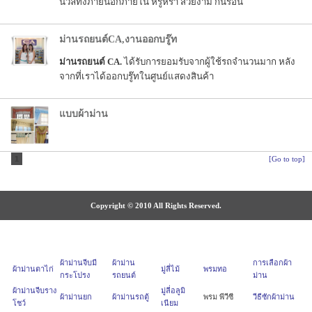
นวลทั้งภายนอกภายใน หรูหรา สวยงาม กันร้อน
ม่านรถยนต์CA,งานออกบรู๊ท
ม่านรถยนต์ CA.
ได้รับการยอมรับจากผู้ใช้รถจำนวนมาก หลัง
จากที่เราได้ออกบรู๊ทในศูนย์แสดงสินค้า
แบบผ้าม่าน
1
[Go to top]
Copyright © 2010 All Rights Reserved.
ผ้าม่านจีบมี
ผ้าม่าน
การเลือกผ้า
ผ้าม่านตาไก่
มู่ลี่ไม้
พรมทอ
กระโปรง
รถยนต์
ม่าน
ผ้าม่านจีบราง
มู่ลี่อลูมิ
ผ้าม่านยก
ผ้าม่านรถตู้
พรม พีวีซี
วีธีซักผ้าม่าน
โชว์
เนียม