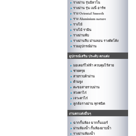
รางม่าน รุ่นมิลาโน
รางม่าน รุ่น เมนี่ อาร์ท
ราง Oriental Smooth
ราง Aluminium nature
รางไม้
รางไม้ รามิน
รางม่านพับ
รางม่านจีบ ม่านลอน รางดัดโค้ง
รวมอุปกรณ์ม่าน
อุปกรณ์เสริม ประดับ ตกแต่ง
มอเตอร์ไฟฟ้า ควบคุมไร้สาย
ชายครุย
สายรวบผ้าม่าน
ด้ามจูง
ตะขอสายรวบม่าน
ห่วงตาไก่
เจาะตาไก่
ลูกล้อรางม่าน ทุกชนิด
งานตกแต่งอื่นๆ
ฉากกั้นห้อง ฉากกั้นแอร์
ม่านห้องน้ำ กั้นห้องอาบน้ำ
รางม่านห้องน้ำ