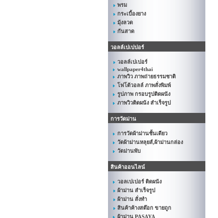
พรม
กระเบื้องยาง
มุ้งลวด
กันสาด
วอลล์เปเปปอร์
วอลล์เปเปอร์
wallpaper4thai
ภาพวิว ภาพถ่ายธรรมชาติ
โฟโต้วอลล์ ภาพสั่งพิมพ์
รูปภาพ กรอบรูปติดผนัง
ภาพวิวติดผนัง สำเร็จรูป
การวัดม่าน
การวัดผ้าม่านชั้นเดียว
วัดผ้าม่านหลุยส์,ผ้าม่านกล่อง
วัดม่านพับ
สินค้าออนไลน์
วอลเปเปอร์ ติดผนัง
ผ้าม่าน สำเร็จรูป
ผ้าม่าน สั่งทำ
สินค้าค้างสต๊อก ขายถูก
ผ้าม่าน PASAYA