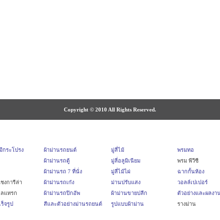
Copyright © 2010 All Rights Reserved.
บมีกระโปรง
ผ้าม่านรถยนต์
มู่ลี่ไม้
พรมทอ
ผ้าม่านรถตู้
มู่ลี่อลูมิเนียม
พรม พีวีซี
ผ้าม่านรถ 7 ที่นั่ง
มู่ลี่ไม้ไผ่
ฉากกั้นห้อง
ชงการีล่า
ผ้าม่านรถเก๋ง
ม่านปรับแสง
วอลล์เปเปอร์
นลแทรก
ผ้าม่านรถปิกอัพ
ผ้าม่านขายปลีก
ตัวอย่างและผลงา
ร็จรูป
สีและตัวอย่างม่านรถยนต์
รูปแบบผ้าม่าน
รางม่าน