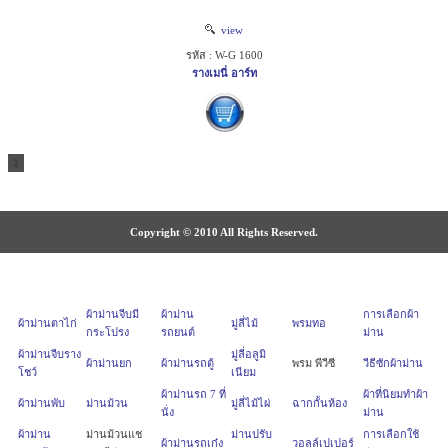
view
รหัส : W-G 1600
รางเมนี่ อาร์ท
1
Copyright © 2010 All Rights Reserved.
ผ้าม่านจีบมี
ผ้าม่าน
การเลือกผ้า
ผ้าม่านตาไก่
มู่ลี่ไม้
พรมทอ
กระโปรง
รถยนต์
ม่าน
ผ้าม่านจีบราง
มู่ลี่อลูมิ
ผ้าม่านยก
ผ้าม่านรถตู้
พรม พีวีซี
วีธีซักผ้าม่าน
โชว์
เนียม
ผ้าม่านรถ 7 ที่
ผ้าที่นิยมทำผ้า
ผ้าม่านพับ
ม่านม้วน
มู่ลี่ไม้ไผ่
ฉากกั้นห้อง
นั่ง
ม่าน
ผ้าม่าน
ม่านม้วนแช
ม่านปรับ
การเลือกใช้
ผ้าม่านรถเก๋ง
วอลล์เปเปอร์