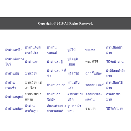
Copyright © 2010 All Rights Reserved.
ผ้าม่านจีบมี
ผ้าม่าน
การเลือกผ้า
ผ้าม่านตาไก่
มู่ลี่ไม้
พรมทอ
กระโปรง
รถยนต์
ม่าน
ผ้าม่านจีบราง
มู่ลี่อลูมิ
ผ้าม่านยก
ผ้าม่านรถตู้
พรม พีวีซี
วีธีซักผ้าม่าน
โชว์
เนียม
ผ้าม่านรถ 7 ที่
ผ้าที่นิยมทำผ้า
ผ้าม่านพับ
ม่านม้วน
มู่ลี่ไม้ไผ่
ฉากกั้นห้อง
นั่ง
ม่าน
ผ้าม่าน
ม่านม้วนแช
ม่านปรับ
การเลือกใช้
ผ้าม่านรถเก๋ง
วอลล์เปเปอร์
กระเช้า
งการีล่า
แสง
ม่าน
ม่านพาแนล
ผ้าม่านรถ
ผ้าม่านขาย
ตัวอย่างและ
ตัวอย่างผ้า
ผ้าม่านหลุยส์
แทรก
ปิกอัพ
ปลีก
ผลงาน
ม่าน
ผ้าม่าน
สีและตัวอย่าง
รูปแบบผ้า
ผ้าม่านกล่อง
รางม่าน
วิธีวัดผ้าม่าน
สำเร็จรูป
ม่านรถยนต์
ม่าน