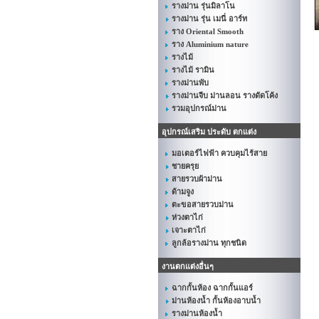
รางม่าน รุ่นมิลาโน
รางม่าน รุ่น เมนี่ อาร์ท
ราง Oriental Smooth
ราง Aluminium nature
รางไม้
รางไม้ รามิน
รางม่านพับ
รางม่านจีบ ม่านลอน รางดัดโค้ง
รวมอุปกรณ์ม่าน
อุปกรณ์เสริม ประดับ ตกแต่ง
มอเตอร์ไฟฟ้า ควบคุมไร้สาย
ชายครุย
สายรวบผ้าม่าน
ด้ามจูง
ตะขอสายรวบม่าน
ห่วงตาไก่
เจาะตาไก่
ลูกล้อรางม่าน ทุกชนิด
งานตกแต่งอื่นๆ
ฉากกั้นห้อง ฉากกั้นแอร์
ม่านห้องน้ำ กั้นห้องอาบน้ำ
รางม่านห้องน้ำ