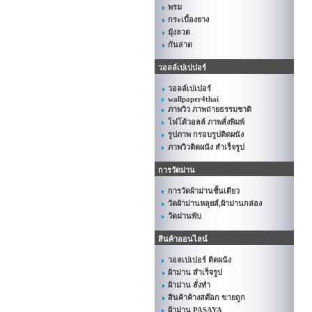
พรม
กระเบื้องยาง
มุ้งลวด
กันสาด
วอลล์เปเปปอร์
วอลล์เปเปอร์
wallpaper4thai
ภาพวิว ภาพถ่ายธรรมชาติ
โฟโต้วอลล์ ภาพสั่งพิมพ์
รูปภาพ กรอบรูปติดผนัง
ภาพวิวติดผนัง สำเร็จรูป
การวัดม่าน
การวัดผ้าม่านชั้นเดียว
วัดผ้าม่านหลุยส์,ผ้าม่านกล่อง
วัดม่านพับ
สินค้าออนไลน์
วอลเปเปอร์ ติดผนัง
ผ้าม่าน สำเร็จรูป
ผ้าม่าน สั่งทำ
สินค้าค้างสต๊อก ขายถูก
ผ้าม่าน PASAYA