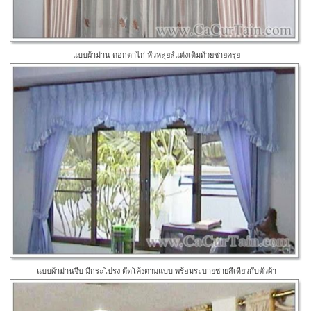
แบบผ้าม่าน ตอกตาไก่ หัวหลุยส์แต่งเติมด้วยชายครุย
แบบผ้าม่านจีบ มีกระโปรง ตัดโค้งตามแบบ พร้อมระบายชายสีเดียวกับตัวผ้า