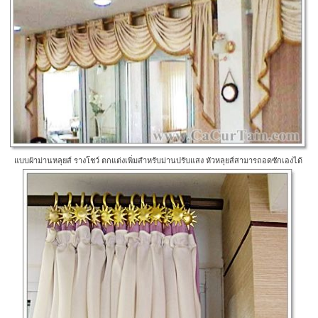
แบบผ้าม่านหลุยส์ รางโชว์ ตกแต่งเพิ่มสำหรับม่านปรับแสง หัวหลุยส์สามารถอดซักเองได้