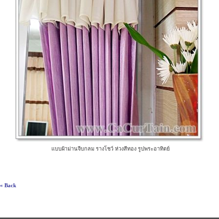
แบบผ้าม่านจีบกลม รางโชว์ ห่วงสีทอง รูปพระอาทิตย์
« Back