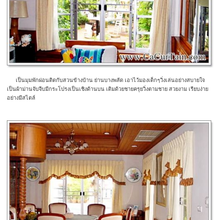
เป็นมุมพักผ่อนติดกับสวนข้างบ้าน ย่านบางพลัด เอาไว้มองเด็กๆวิ่งเล่นอย่างสบายใจ
เป็นผ้าม่านจับจีบมีกระโปรงเป็นเชิงด้านบน เติมด้วยชายครุยวิ่งตามชาย สวยงาม เรียบง่าย
อย่างมีสไตล์