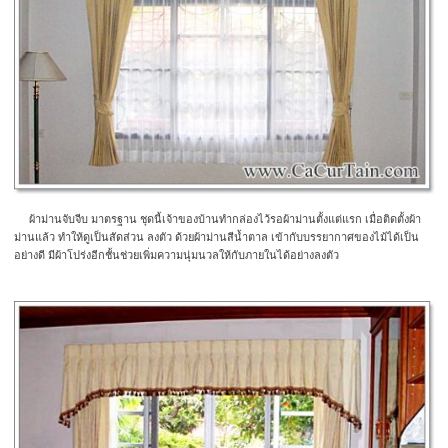
ผ้าม่านจับจีบ มาตรฐาน ชุดนี้เจ้าของบ้านทำกล่องไว้รอผ้าม่านตั้งแต่แรก เมื่อติดตั้งผ้า
ม่านแล้ว ทำให้ดูเป็นสัดส่วน ลงตัว ด้วยผ้าม่านสีน้ำตาล เข้ากับบรรยากาศของไม้ได้เป็น
อย่างดี มีผ้าโปร่งอีกชั้นช่วยเพิ่มความนุ่มนวลให้กับภายในได้อย่างลงตัว