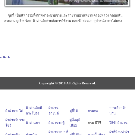
ชุดนี้ เป็นสีฟ้ารวมทั้งผ้าที่ทำระบายชายและสายรวบม่านที่ย่านคลองหลวง กลมกลืน
สวยงาม ดูเรียบร้อย ผ้าม่านจีบง่ายต่อการใช้งาน ถอดซักสะดวก อุปกรณ์ราคาไม่แพง
« Back
Copyright © 2010 All Rights Reserved.
ผ้าม่านจีบมี
ผ้าม่าน
การเลือกผ้า
ผ้าม่านตาไก่
มู่ลี่ไม้
พรมทอ
กระโปรง
รถยนต์
ม่าน
ผ้าม่านจีบราง
มู่ลี่อลูมิ
ผ้าม่านยก
ผ้าม่านรถตู้
พรม พีวีซี
วีธีซักผ้าม่าน
โชว์
เนียม
ผ้าม่านรถ 7 ที่
ผ้าที่นิยมทำผ้า
ผ้าม่านพับ
ม่านม้วน
มู่ลี่ไม้ไผ่
ฉากกั้นห้อง