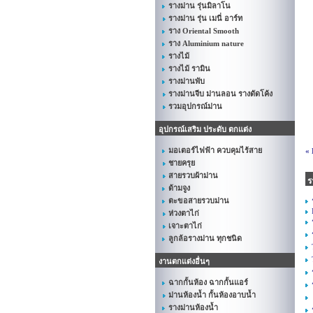
รางม่าน รุ่นมิลาโน
รางม่าน รุ่น เมนี่ อาร์ท
ราง Oriental Smooth
ราง Aluminium nature
รางไม้
รางไม้ รามิน
รางม่านพับ
รางม่านจีบ ม่านลอน รางดัดโค้ง
รวมอุปกรณ์ม่าน
อุปกรณ์เสริม ประดับ ตกแต่ง
มอเตอร์ไฟฟ้า ควบคุมไร้สาย
«
ชายครุย
สายรวบผ้าม่าน
ร
ด้ามจูง
ตะขอสายรวบม่าน
ห่วงตาไก่
เจาะตาไก่
ลูกล้อรางม่าน ทุกชนิด
งานตกแต่งอื่นๆ
ฉากกั้นห้อง ฉากกั้นแอร์
ม่านห้องน้ำ กั้นห้องอาบน้ำ
รางม่านห้องน้ำ