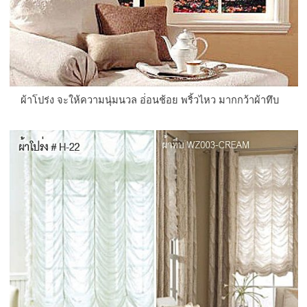
ผ้าโปร่ง จะให้ความนุ่มนวล อ่่อนช้อย พริ้วไหว มากกว้าผ้าทึบ