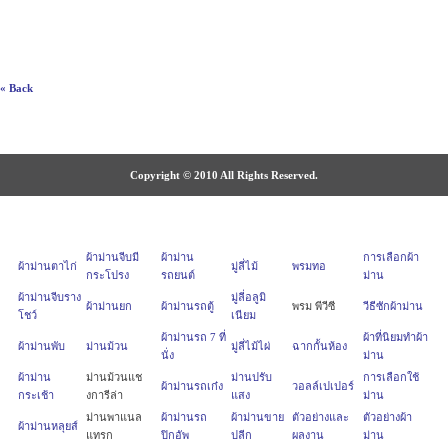
« Back
Copyright © 2010 All Rights Reserved.
ผ้าม่านจีบมี
ผ้าม่าน
การเลือกผ้า
ผ้าม่านตาไก่
มู่ลี่ไม้
พรมทอ
กระโปรง
รถยนต์
ม่าน
ผ้าม่านจีบราง
มู่ลี่อลูมิ
ผ้าม่านยก
ผ้าม่านรถตู้
พรม พีวีซี
วีธีซักผ้าม่าน
โชว์
เนียม
ผ้าม่านรถ 7 ที่
ผ้าที่นิยมทำผ้า
ผ้าม่านพับ
ม่านม้วน
มู่ลี่ไม้ไผ่
ฉากกั้นห้อง
นั่ง
ม่าน
ผ้าม่าน
ม่านม้วนแช
ม่านปรับ
การเลือกใช้
ผ้าม่านรถเก๋ง
วอลล์เปเปอร์
กระเช้า
งการีล่า
แสง
ม่าน
ม่านพาแนล
ผ้าม่านรถ
ผ้าม่านขาย
ตัวอย่างและ
ตัวอย่างผ้า
ผ้าม่านหลุยส์
แทรก
ปิกอัพ
ปลีก
ผลงาน
ม่าน