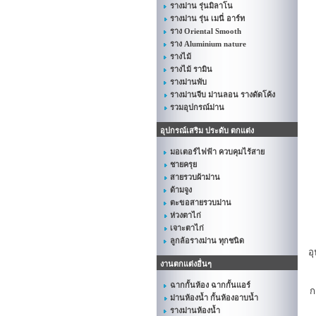
รางม่าน รุ่นมิลาโน
รางม่าน รุ่น เมนี่ อาร์ท
ราง Oriental Smooth
ราง Aluminium nature
รางไม้
รางไม้ รามิน
รางม่านพับ
รางม่านจีบ ม่านลอน รางดัดโค้ง
รวมอุปกรณ์ม่าน
อุปกรณ์เสริม ประดับ ตกแต่ง
มอเตอร์ไฟฟ้า ควบคุมไร้สาย
ชายครุย
สายรวบผ้าม่าน
ด้ามจูง
ตะขอสายรวบม่าน
ห่วงตาไก่
เจาะตาไก่
ลูกล้อรางม่าน ทุกชนิด
อ
งานตกแต่งอื่นๆ
ฉากกั้นห้อง ฉากกั้นแอร์
ก
ม่านห้องน้ำ กั้นห้องอาบน้ำ
รางม่านห้องน้ำ