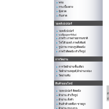
พรม
กระเบื้องยาง
มุ้งลวด
กันสาด
วอลล์เปเปปอร์
วอลล์เปเปอร์
wallpaper4thai
ภาพวิว ภาพถ่ายธรรมชาติ
โฟโต้วอลล์ ภาพสั่งพิมพ์
รูปภาพ กรอบรูปติดผนัง
ภาพวิวติดผนัง สำเร็จรูป
การวัดม่าน
การวัดผ้าม่านชั้นเดียว
วัดผ้าม่านหลุยส์,ผ้าม่านกล่อง
วัดม่านพับ
สินค้าออนไลน์
วอลเปเปอร์ ติดผนัง
ส
ผ้าม่าน สำเร็จรูป
ม
ผ้าม่าน สั่งทำ
สินค้าค้างสต๊อก ขายถูก
ผ้าม่าน PASAYA