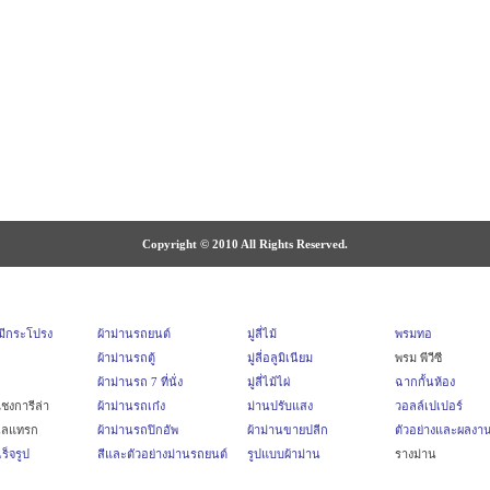
Copyright © 2010 All Rights Reserved.
บมีกระโปรง
ผ้าม่านรถยนต์
มู่ลี่ไม้
พรมทอ
ผ้าม่านรถตู้
มู่ลี่อลูมิเนียม
พรม พีวีซี
ผ้าม่านรถ 7 ที่นั่ง
มู่ลี่ไม้ไผ่
ฉากกั้นห้อง
ชงการีล่า
ผ้าม่านรถเก๋ง
ม่านปรับแสง
วอลล์เปเปอร์
นลแทรก
ผ้าม่านรถปิกอัพ
ผ้าม่านขายปลีก
ตัวอย่างและผลงา
ร็จรูป
สีและตัวอย่างม่านรถยนต์
รูปแบบผ้าม่าน
รางม่าน